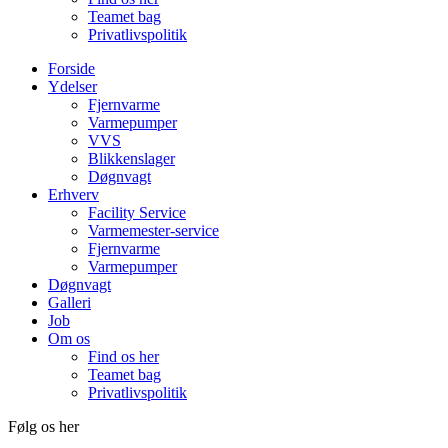
Teamet bag
Privatlivspolitik
Forside
Ydelser
Fjernvarme
Varmepumper
VVS
Blikkenslager
Døgnvagt
Erhverv
Facility Service
Varmemester-service
Fjernvarme
Varmepumper
Døgnvagt
Galleri
Job
Om os
Find os her
Teamet bag
Privatlivspolitik
Følg os her