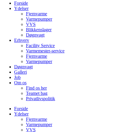
Forside
Ydelser
Fjernvarme
Varmepumper
VVS
Blikkenslager
Døgnvagt
Erhverv
Facility Service
Varmemester-service
Fjernvarme
Varmepumper
Døgnvagt
Galleri
Job
Om os
Find os her
Teamet bag
Privatlivspolitik
Forside
Ydelser
Fjernvarme
Varmepumper
VVS