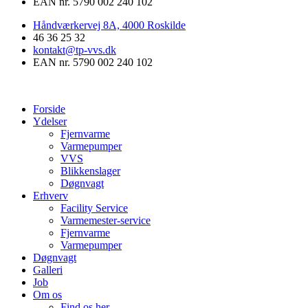
EAN nr. 5790 002 240 102
Håndværkervej 8A, 4000 Roskilde
46 36 25 32
kontakt@tp-vvs.dk
EAN nr. 5790 002 240 102
Forside
Ydelser
Fjernvarme
Varmepumper
VVS
Blikkenslager
Døgnvagt
Erhverv
Facility Service
Varmemester-service
Fjernvarme
Varmepumper
Døgnvagt
Galleri
Job
Om os
Find os her