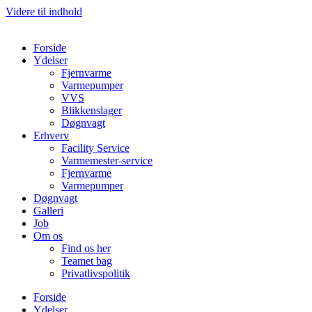
Videre til indhold
Forside
Ydelser
Fjernvarme
Varmepumper
VVS
Blikkenslager
Døgnvagt
Erhverv
Facility Service
Varmemester-service
Fjernvarme
Varmepumper
Døgnvagt
Galleri
Job
Om os
Find os her
Teamet bag
Privatlivspolitik
Forside
Ydelser