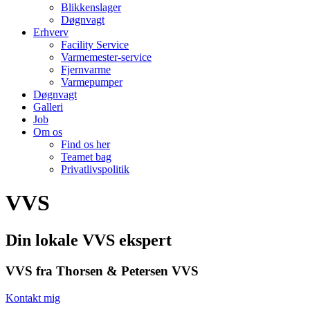
Blikkenslager
Døgnvagt
Erhverv
Facility Service
Varmemester-service
Fjernvarme
Varmepumper
Døgnvagt
Galleri
Job
Om os
Find os her
Teamet bag
Privatlivspolitik
VVS
Din lokale VVS ekspert
VVS fra Thorsen & Petersen VVS
Kontakt mig