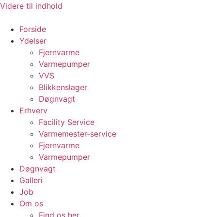
Videre til indhold
Forside
Ydelser
Fjernvarme
Varmepumper
VVS
Blikkenslager
Døgnvagt
Erhverv
Facility Service
Varmemester-service
Fjernvarme
Varmepumper
Døgnvagt
Galleri
Job
Om os
Find os her